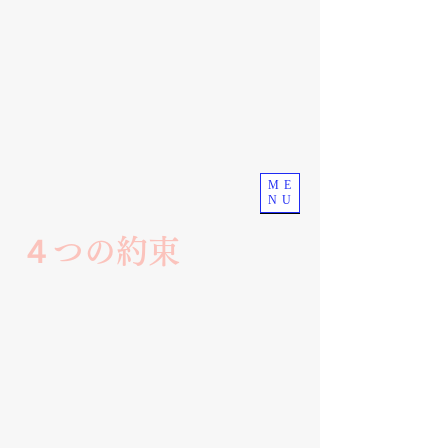
こどもと みんな, 佐倉のために
佐倉市議会議員 宇田みお
こ
ME
udamioko@gmail.com
NU
043-489-2061
４つの約束