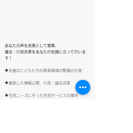
あなたの声を政策として提案、
議会・行政改革をあなたの先頭に立って行いま
す！
🔶佐倉のこどもたちの教育環境の整備の充実
🔶徹底した情報公開、行政・議会改革
🔶住民ニーズにそった住民サービスの提供
🔶資源ごみ袋とごみ回収方法の見直し
（市にごみ袋売上げは、還元されていませ
ん。）
詳細は、以下をクリックして、平成３１年４月