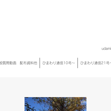
みんな, 佐倉のために
議会議員 宇田み
udam
般質問動画 配布資料他
ひまわり通信10号～
ひまわり通信21号